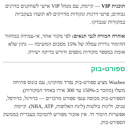
תוכנית VIP
— קיימת, עם מנהל VIP אישי לשחקנים בדרגים
גבוהים; פרטי דרגות ונקודות מדויקים לא תועדו בעקביות
במקורות שנבדקו.
אזהרה חמורה לגבי תנאים:
לפי מקור אחד, אי-עמידה במחזור
ההימור גוררת עמלה של 15% מסכום המשיכה — נתון שלא
אומת במספר מקורות נוספים ודורש בדיקה ישירה.
ספורט-בוק
Wazbee מציע ספורט-בוק נפרד מהקזינו, עם בונוס פתיחה
משלו (מוזכר כ-150% עד 300 אירו באחד המקורות).
הספורט-בוק מכוסה ענפי ספורט מרכזיים — כדורגל, כדורסל,
טניס, וליגות בולטות (ליגת האלופות, NBA, ATP). קיימת
אפשרות הימור חי. אין אזכור מפורש לתמיכה בעברית בממשק
הספורט-בוק.