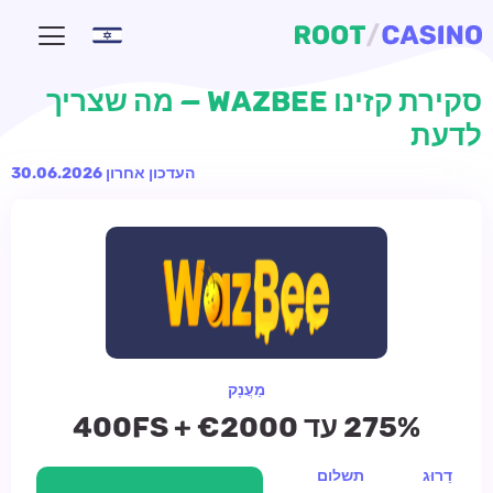
סקירת קזינו WAZBEE — מה שצריך
לדעת
העדכון אחרון 30.06.2026
מַעֲנָק
275% עד €2000 + 400FS
דֵרוּג
תשלום