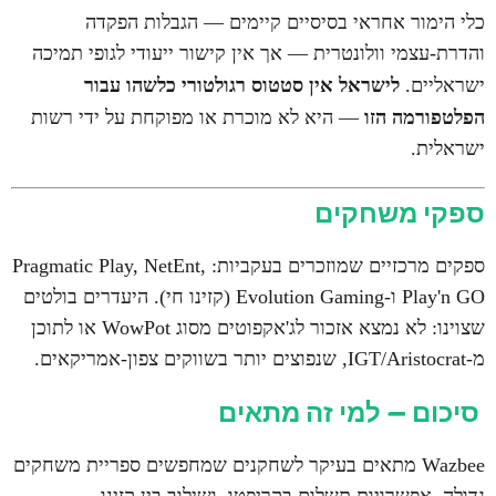
כלי הימור אחראי בסיסיים קיימים — הגבלות הפקדה
והדרת-עצמי וולונטרית — אך אין קישור ייעודי לגופי תמיכה
לישראל אין סטטוס רגולטורי כלשהו עבור
ישראליים.
הפלטפורמה הזו
— היא לא מוכרת או מפוקחת על ידי רשות
ישראלית.
ספקי משחקים
ספקים מרכזיים שמוזכרים בעקביות: Pragmatic Play, NetEnt,
Play'n GO ו-Evolution Gaming (קזינו חי). היעדרים בולטים
שצוינו: לא נמצא אזכור לג'אקפוטים מסוג WowPot או לתוכן
מ-IGT/Aristocrat, שנפוצים יותר בשווקים צפון-אמריקאים.
סיכום — למי זה מתאים
Wazbee מתאים בעיקר לשחקנים שמחפשים ספריית משחקים