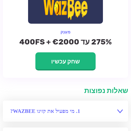
מַעֲנָק
275% עד €2000 + 400FS
שחק עכשיו
שאלות נפוצות
מי מפעיל את קזינו WAZBEE?
הקזינו
מופעל על ידי חברת JER-TEAM N.V., הפועלת