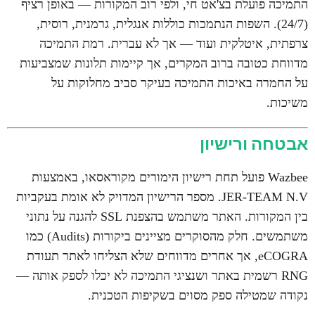
התמיכה פועלת בצ'אט חי, ולפי רוב המקורות — באופן רציף
(24/7). השפות הנתמכות כוללות אנגלית, גרמנית, רוסית,
צרפתית, איטלקית ועוד — אך לא עברית. רמת התמיכה
מדווחת כטובה ברוב המקרים, אך קיימות תלונות שמצביעות
על החמרה באיכות התמיכה בעיקר סביב מחלוקות על
משיכות.
אבטחה ורישיון
Wazbee פועל תחת רישיון הימורים מקוראסאו, באמצעות
JER-TEAM N.V. מספר הרישיון המדויק לא אומת בעקביות
בין המקורות. האתר משתמש בהצפנת SSL להגנה על נתוני
משתמשים. חלק מהסוקרים מציינים ביקורות (Audits) כמו
eCOGRA, אך אחרים מדווחים שלא הצליחו לאתר תעודת
RNG רשמית באתר ושנציגי התמיכה לא יכלו לספק אותה —
נקודה שמטילה ספק מסוים בשקיפות הטכנית.