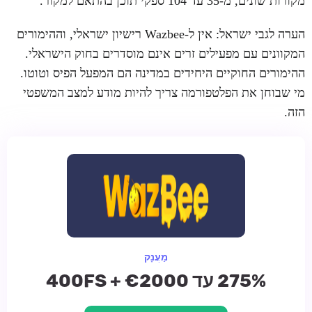
מקורות שונים, מ-35 עד 104 ספקי תוכן בהתאם למקור.
הערה לגבי ישראל: אין ל-Wazbee רישיון ישראלי, וההימורים
המקוונים עם מפעילים זרים אינם מוסדרים בחוק הישראלי.
ההימורים החוקיים היחידים במדינה הם המפעל הפיס וטוטו.
מי שבוחן את הפלטפורמה צריך להיות מודע למצב המשפטי
הזה.
מַעֲנָק
275% עד €2000 + 400FS