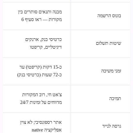
מבנה ותנאים סותרים בין
בונוס הרשמה
מקורות — ראו סעיף 6
כרטיסי בנק, ארנקים
שיטות תשלום
דיגיטליים, קריפטו
כ-15 דקות (קריפטו) עד
זמני משיכה
כ-72 שעות (כרטיסי בנק)
צ'אט חי, רוב המקורות
תמיכה
מדווחים על זמינות 24/7
אתר רספונסיבי; לא צוין
גרסה לנייד
אפליקציה native