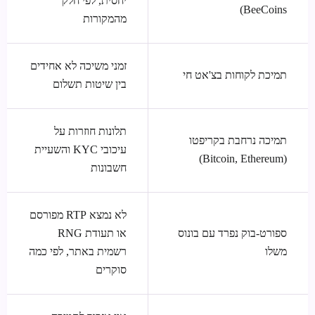
יחסית, לפי חלק
BeeCoins)
מהמקורות
זמני משיכה לא אחידים
תמיכת לקוחות בצ'אט חי
בין שיטות תשלום
תלונות חוזרות על
תמיכה נרחבת בקריפטו
עיכובי KYC והשעיית
(Bitcoin, Ethereum)
חשבונות
לא נמצא RTP מפורסם
ספורט-בוק נפרד עם בונוס
או תעודת RNG
משלו
רשמית באתר, לפי כמה
סוקרים