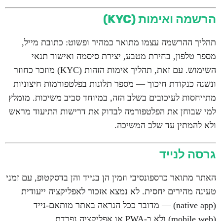
הרשמה ואימות (KYC)
תהליך ההרשמה עצמו מתואר כמהיר ופשוט: כתובת מייל,
מספר טלפון, בחירת מטבע, יצירת סיסמה ואישור תנאי
השימוש. עם זאת, תהליך אימות הזהות (KYC) מוזכר כחוזר
ונשנה כנקודת חיכוך — מספר תלונות בפלטפורמות חיצוניות
מתייחסות לעיכובים בשלב הזה, במיוחד סביב משיכות. מומלץ
למי שבוחן את הפלטפורמה לבדוק את דרישות התיעוד מראש
ולא להמתין עד שלב המשיכה.
גרסה לנייד
האתר מתואר כרספונסיבי וזמין הן בנייד והן בדסקטופ, עם זמני
טעינה מהירים יחסית. לא נמצא אזכור לאפליקציה ייעודית
(native app) — מדובר ככל הנראה באתר מותאם-נייד
(mobile web) ולא ב-PWA או אפליקציה נפרדת.