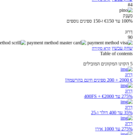
#4
מַעֲנָק
100% עד €150 ו-150 ספינים נוספים
דֵרוּג
90
שחק עכשיו
קרא סקירה
Table of contents
5 הקזינו המקוונים המובילים
דֵרוּג
€ 2000 + 200 ספינים חינם בהרשמה!
דֵרוּג
275% עד €2000 + 400FS
דֵרוּג
35% עד 400 דולר ו-25
דֵרוּג
275% עד 1000 אירו