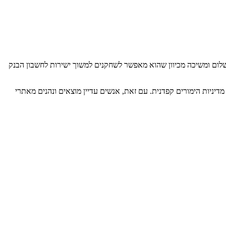
לחלוטין המציע אפשרויות תשלום ומשיכה ייחודיות ויעילות למשתמשים. בתי קזינו מקוונים מציעים את Neteller כשירות תשלום ומשיכה מכיוון שהוא מאפשר לשחקנים למשוך ישירות לחשבון הבנק
יניות הימורים קפדנית. עם זאת, אנשים עדיין מוצאים ונהנים מאתרי